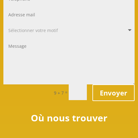
Envoyer
=
9 + 7
Où nous trouver