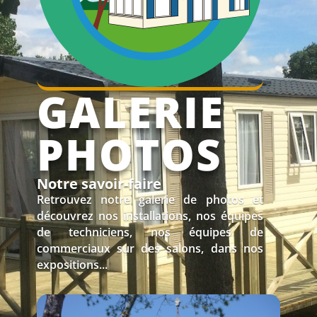
GALERIE
PHOTOS
Notre savoir-faire
Retrouvez notre galerie de photos et
découvrez nos installations, nos équipes
de techniciens, nos équipes de
commerciaux sur des salons, dans nos
expositions...